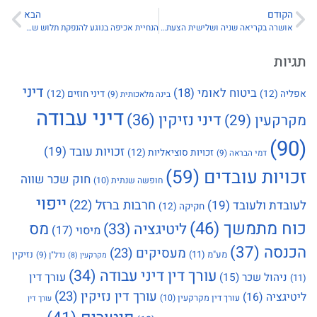
הקודם
הבא
אושרה בקריאה שניה ושלישית הצעת חוק שכר שווה לעובדת ולעובד
הנחיית אכיפה בנוגע להנפקת תלוש שכר דיגיטלי לאור תקנות הגנת השכר (דרכים מיוחדות למסירת תלושי שכר), תשע"ז-2017
תגיות
דיני
ביטוח לאומי
(18)
אפליה
(12)
דיני חוזים
(12)
בינה מלאכותית
(9)
דיני עבודה
דיני נזיקין
(36)
מקרקעין
(29)
(90)
זכויות עובד
(19)
זכויות סוציאליות
(12)
דמי הבראה
(9)
זכויות עובדים
(59)
חוק שכר שווה
חופשה שנתית
(10)
ייפוי
חרבות ברזל
(22)
לעובדת ולעובד
(19)
חקיקה
(12)
כוח מתמשך
(46)
מס
ליטיגציה
(33)
מיסוי
(17)
הכנסה
(37)
מעסיקים
(23)
מע"מ
(11)
נזיקין
נדל"ן
(9)
מקרקעין
(8)
עורך דין דיני עבודה
(34)
עורך דין
ניהול שכר
(15)
(11)
עורך דין נזיקין
(23)
ליטיגציה
(16)
עורך דין מקרקעין
(10)
עורך דין