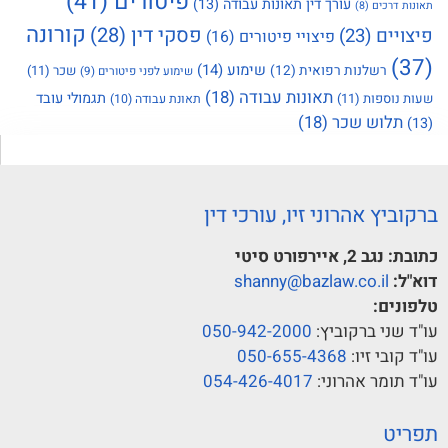
פיטורים
(41)
עורך דין תאונות עבודה
(13)
תאונות דרכים
(8)
קורונה
פסקי דין
(28)
פיצויים
(23)
פיצויי פיטורים
(16)
(37)
שימוע
(14)
רשלנות רפואית
(12)
שכר
(11)
שימוע לפני פיטורים
(9)
תאונות עבודה
(18)
תגמולי עובד
שעות נוספות
(11)
תאונת עבודה
(10)
תלוש שכר
(18)
(13)
ברקוביץ אהרוני זיו, עורכי דין
כתובת:
נגב 2, איירפורט סיטי
דוא"ל:
shanny@bazlaw.co.il
טלפונים:
עו"ד שני ברקוביץ:
050-942-2000
עו"ד קובי זיו:
050-655-4368
עו"ד תומר אהרוני:
054-426-4017
תפריט