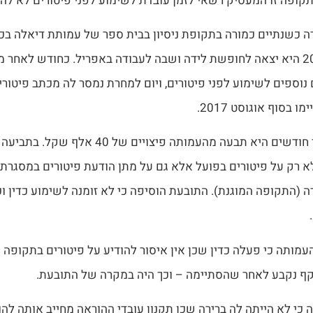
תקופה זו המעסיק רשאי לזמן עובדת לשימוע לפני פיטורים לא לה
 כשנתיים כמורה בתקופת ניסיון בבית ספר של עמותת דיאלה בכפ
בדצמבר 2016 היא יצאה לחופשת לידה ושבה לעבודה באפריל. כחודש לאחר 
 נוספים לשימוע לפני פיטורים, ויום למחרת נמסר לה מכתב פיטור
 בסוף אוגוסט 2017.
כעבור מספר חודשים היא תבעה מהעמותה פיצויים 
 (התקופה המוגנת). התובעת הוסיפה כי לא זומנה לשימוע כדין ו
עמותה כי פעלה כדין שכן אין איסור להודיע על פיטורים בתקופה 
ף נקבע לאחר שהסתיימה – וכך היה במקרה של התובעת.
 כי לא הייתה לה ברירה שכן תקנון עובדי ההוראה מחייב אותה להו