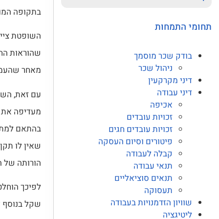
בתקופה המוג
תחומי התמחות
השופטת ציינ
שהוראות החו
בודק שכר מוסמך
ניהול שכר
מאחר שהעמות
דיני מקרקעין
דיני עבודה
עם זאת, השו
אכיפה
מעדיפה את ג
זכויות עובדים
בהתאם למתכו
זכויות עובדים חגים
פיטורים וסיום העסקה
שאין לו תקן
קבלה לעבודה
הורותה של ה
תנאי עבודה
תנאים סוציאליים
תעסוקה
שוויון הזדמנויות בעבודה
שקל בנוסף ל
ליטיגציה