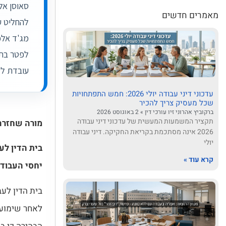
סאוסן אל
מאמרים חדשים
להחליט ע
מג'ד אלכ
לפטר בתק
עובדת לש
עדכוני דיני עבודה יולי 2026: חמש התפתחויות
שכל מעסיק צריך להכיר
ברקוביץ אהרוני זיו עורכי דין
2 באוגוסט 2026
תקציר המשמעות המעשית של עדכוני דיני עבודה
מורה שחזרה מחופשת
2026 אינה מסתכמת בקריאת החקיקה. דיני עבודה
יולי
בית הדין לע
קרא עוד »
יחסי העבודה
בית הדין לע
לאחר שימוע במסגרת 60 הימים שבהם א