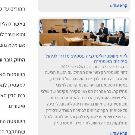
קרא עוד »
המורים עד ס
באשר להליך 
והוא נערך לה
אם אלא משום
ליווי משפטי וליטיגציה עסקית: מדריך לניהול
החוק גובר ע
סיכונים משפטיים
ברקוביץ אהרוני זיו עורכי דין
26 ביולי 2026
ליווי משפטי מקצועי אינו מתחיל עם הגשת תביעה
אלא הרבה קודם לכן – בניהול נכון של סיכונים,
למעסיק למסו
בניסוח הסכמים ובהיערכות מוקדמת למצבי
מחלוקת. במאמר זה תמצאו סקירה מקיפה של שלבי
בית הדין הא
הליטיגציה העסקית, הדרכים להפחתת חשיפות
משפטיות, השימוש בראיות דיגיטליות ובכלי בינה
פיטורים.
מלאכותית, הקריטריונים לבחירת משרד עורכי דין
והצעדים שיסייעו לעסקים להגן על פעילותם ולנהל
השופטת הוסי
מחלוקות בצורה מושכלת, יעילה ואסטרטגית.
שתתקבל החלט
קרא עוד »