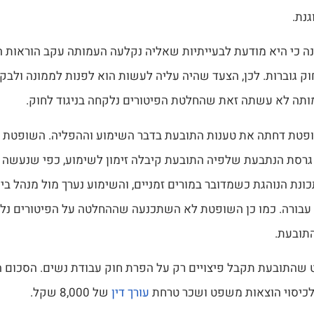
נת.
ה כי היא מודעת לבעייתיות שאליה נקלעה העמותה עקב הוראות ה
ק גוברות. לכן, הצעד שהיה עליה לעשות הוא לפנות לממונה ולבקש
ה לא עשתה זאת שהחלטת הפיטורים נלקחה בניגוד לחוק.
פטת דחתה את טענות התובעת בדבר השימוע וההפליה. השופטת ק
רסת הנתבעת שלפיה התובעת קיבלה זימון לשימוע, כפי שנעשה 
נת הנוהגת כשמדובר במורים זמניים, והשימוע נערך מול מנהל ב
 עבורה. כמו כן השופטת לא השתכנעה שההחלטה על הפיטורים נל
תובעת.
כיסוי הוצאות משפט ושכר טרחת
עורך דין
של 8,000 שקל.