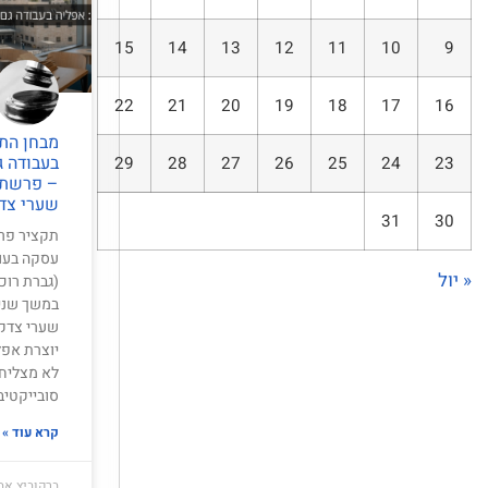
15
14
13
12
11
10
9
22
21
20
19
18
17
16
מבחן הת
בעבודה ג
29
28
27
26
25
24
23
– פרשת 
שערי צד
31
30
תקציר פר
עסקה בעו
« יול
(גברת רוכ
במשך שנים
שערי צדק
יוצרת אפל
לא מצליח
סובייקטיב
קרא עוד »
ברקוביץ אהרו