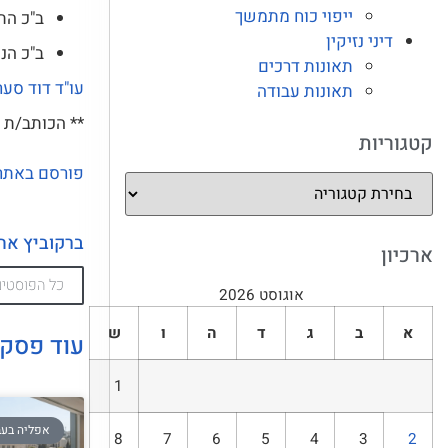
ייפוי כוח מתמשך
ב"כ הת
דיני נזיקין
ב"כ הנ
תאונות דרכים
עו"ד דוד סער
תאונות עבודה
** הכותב/ת ל
קטגוריות
פורסם באתר
ברקוביץ אהרו
ארכיון
כל הפוסטים
אוגוסט 2026
א
ב
ג
ד
ה
ו
ש
עוד פסקי
1
אפליה בעב
8
7
6
5
4
3
2