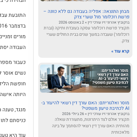
הבהירה כי ב
מבחן התוצאה: אפליה בעבודה גם ללא כוונה –
התובעת עבדה
פרשת רוכלומר מול שערי צדק
ברקוביץ אהרוני זיו עורכי דין
2 באוגוסט 2026
תקציר פרשת רוכלומר עסקה בעובדת ותיקה (גברת
רוכלומר) שעבדה במשך שנים בבית החולים שערי
מורים זמניים
צדק.
העבודה יסתיימו
קרא עוד »
חופשת הלידה
היותה אישה.
מוסר ואלגוריתם: האם עורך דין רשאי להיעזר ב-
AI לכתיבת טיעון משפטי?
מנגד, טענה ה
ברקוביץ אהרוני זיו עורכי דין
26 ביולי 2026
תקציר אולם לצד היתרונות, מתעוררת שאלה
כניסתם לתוק
מהותית: האם עורך דין רשאי להסתמך על בינה
מלאכותית
עוד היא טענה