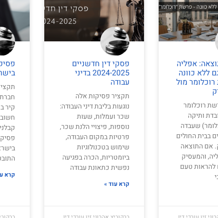
וצאה: אפליה
פסקי דין חדשניים
פסיק
ם ללא כוונה
2024-2025 בדיני
בישר
רוכלומר מול
עבודה
תקציר
ק
תקציר פסיקות אלה
חברת ב
שת רוכלומר
נוגעות בליבת דיני העבודה:
קיר ב
בדת ותיקה
שכר ועמלות, שעות
חשוב 
לומר) שעבדה
נוספות, פיצויי הלנת שכר,
קבלני
 בבית החולים
פרטיות במקום העבודה,
פסיקו
. אם התוצאה
שימוש בטכנולוגיות
בישרא
יה, והמעסיק
ביומטריות, הכרה בפגיעה
התובע
 להראות טעם
נפשית כתאונת עבודה
קרא עו
י
קרא עוד »
ני זיו עורכי דין
ברקוביץ אהרוני זיו עורכי דין
ברקוביץ