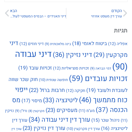
הקודם
הבא
עורך דין משפט אזרחי
דיני תאגידים – הבסיס המשפטי לעולם התאגידים מבוא
תגיות
דיני
ביטוח לאומי
(18)
אפליה
(12)
דיני חוזים
(12)
בינה מלאכותית
(9)
דיני עבודה
דיני נזיקין
(36)
מקרקעין
(29)
(90)
זכויות עובד
(19)
זכויות סוציאליות
(12)
דמי הבראה
(9)
זכויות עובדים
(59)
חוק שכר שווה
חופשה שנתית
(10)
ייפוי
חרבות ברזל
(22)
לעובדת ולעובד
(19)
חקיקה
(12)
כוח מתמשך
(46)
מס
ליטיגציה
(33)
מיסוי
(17)
הכנסה
(37)
מעסיקים
(23)
מע"מ
(11)
נזיקין
נדל"ן
(9)
מקרקעין
(8)
עורך דין דיני עבודה
(34)
עורך דין
ניהול שכר
(15)
(11)
עורך דין נזיקין
(23)
ליטיגציה
(16)
עורך דין מקרקעין
(10)
עורך דין