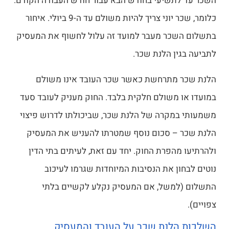
השכר עד לתשיעי בחודש הבא עבור חודש העבודה הקודם.
כלומר, שכר יוני צריך להיות משולם עד ה-9 ביולי. איחור
בתשלום השכר מעבר למועד זה עלול לחשוף את המעסיק
לתביעה בגין הלנת שכר.
הלנת שכר מתרחשת כאשר שכר העובד אינו משולם
במועדו או משולם חלקית בלבד. החוק מעניק לעובד סעד
משמעותי במקרה של הלנת שכר, שביכולתו לדרוש פיצוי
הלנת שכר – סכום נוסף שמטרתו להעניש את המעסיק
ולהרתיעו מהפרת החוק. יחד עם זאת, לעיתים בתי הדין
נוטים לבחון את הנסיבות המיוחדות שגרמו לעיכוב
התשלום (למשל, אם המעסיק נקלע לקשיים בלתי
צפויים).
השלכות הלנת שכר על העובד והמעסיק