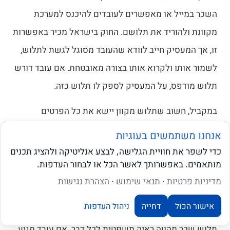
השכר במייל או מאפשרים לעובדים להיכנס למערכת
מקוונת ולהוריד את תלושם. החוק בישראל מכיר באפשרות
זו, אך המעסיק חייב לוודא שהעובד מסוגל לגשת לתלוש,
לשמור אותו ולקרוא אותו בצורה מאובטחת. אם עובד דורש
תלוש מודפס, על המעסיק לספק לו תלוש כזה.
במקביל, חשוב שתלוש מקוון יישא את כל הפרטים
הנדרשים ושתהיה זהות מוחלטת בין התלוש המקוון
אנחנו משתמשים בעוגיות
למודפס, כולל תאריך, סכומים והערות. במידה שיש תקלה
כדי לשפר את חוויית הגלישה, לבצע אנליטיקה ולהציג תכנים
מותאמים. באפשרותך לאשר הכל או לבחור העדפות.
טכנית, זו האחריות של המעסיק לתקן אותה בהקדם
שאלו את ה-AI שלנו
מדיניות פרטיות
·
תנאי שימוש
·
הצהרת נגישות
ולאפשר לעובד גישה לתלוש השכר שלו.
הערך המשפטי של תלוש השכר
אישור הכול
דחייה
ניהול העדפות
תלוש שכר מהווה ראיה משפטית לכל דבר. אם עובד מגיע