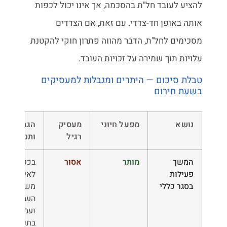
להציע לעובד חל"ת בהסכמה, אך אינו יכול לכפות
אותה באופן חד-צדדי. עם זאת, אם הצדדים
מסכימים לחל"ת, הדבר מהווה פתרון חוקי להקטנת
עלויות תוך שמירה על זכויות העובד.
טבלת סיכום — היתרים ומגבלות למעסיקים
בשעת חירום
נושא
מפעל חיוני
מעסיק
הגבלות
רגיל
ותנאים
המשך
מותר
אסור
בכפוף
פעילות
לאישור
בסגר כללי
משרד
העבודה
ועמידה
בתנאי