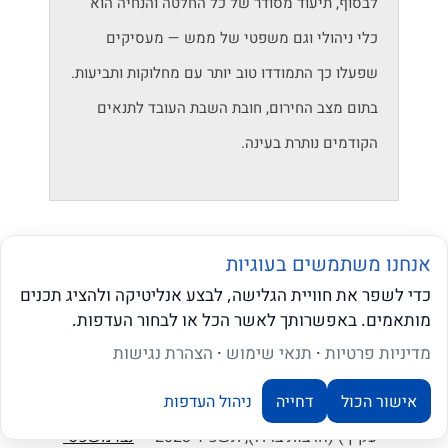
לבסוף, תיעוד מסודר של כל החלטה והנחיה הוא
כלי ניהולי וגם משפטי של ממש — מעסיקים
שפעלו כך התמודדו טוב יותר עם מחלוקות ותביעות.
בתום מצב החירום, חובת השבת העובד לתנאים
הקודמים נותרת בעינה.
ביבליוגרפיה ומקורות
אנחנו משתמשים בעוגיות
חוק שירות עבודה בשעת-חירום, התשכ"ז-1967 —
כדי לשפר את חוויית הגלישה, לבצע אנליטיקה ולהציג תכנים
נבו משפטי
מותאמים. באפשרותך לאשר הכל או לבחור העדפות.
חוק הגנה על עובדים בשעת חירום, התשס"ו-2006
שאלו את ה-AI שלנו
מדיניות פרטיות
·
תנאי שימוש
·
הצהרת נגישות
—
נבו משפטי
אישור הכול
דחייה
ניהול העדפות
תקנות מס רכוש וקרן פיצויים (נזק מלחמה ונזק
עקיף) (חרבות ברזל), תשפ"ד-2023 —
נבו משפטי