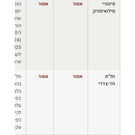
פיטורי
אסור
אסור
הגנה 30
מילואימניק
יום לאחר
שירות;
הורחבה
ל-60 יום
(2024–
2025)
לשירותים
ארוכים
חל"ת
אסור
אסור
חל"ת
חד-צדדי
בהסכמה
בלבד;
כפייה
עלולה
להיחשב
כפיטורים
עקיפים