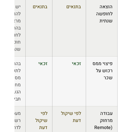
הוצאה
בתנאים
בתנאים
יש
לחופשה
להודיע
שנתית
מראש
בהתאם
לחוק
חופשה
שנתית
פיצוי ממס
זכאי
זכאי
בהתאם
רכוש על
לתקנות
שכר
מס רכוש;
מחייב
הגשת
תביעה
עבודה
לפי שיקול
לפי
מעסיק
מרחוק
דעת
שיקול
רשאי
(Remote
דעת
לדרוש או