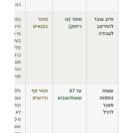
המיגון
חיוב עובד
מותר (צו
מותר
במפעל
להתייצב
ריתוק)
בתנאים
חיוני —
לעבודה
צו ריתוק
בעל תוקף
פלילי;
ברגיל —
אם אין
הוראת
סגירה
שעות
עד 67
תנאי סף
20%
נוספות
שעות/שבוע
נדרשים
עובדים
מעבר
נעדרים;
לרגיל
לא יותר
מ-90
שעות