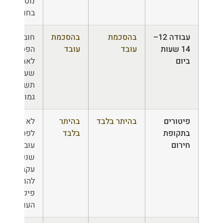
נוספות
בחודש
עבודה 12–
בהסכמת
בהסכמת
חובת
14 שעות
עובד
עובד
הפסקה
ביום
לאחר 12
שעות;
תשלום
גמול חל
פיטורים
בהיתר בלבד
בהיתר
לא ניתן
בתקופת
בלבד
לפטר
חירום
עובד
שנעדר
עקב ציות
להוראות
פיקוד
העורף