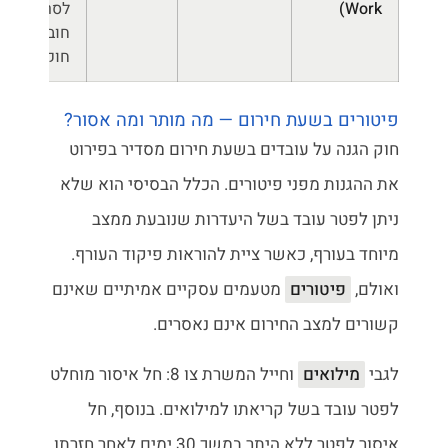
Work)
לסרב; אין
חובה
חוקית
פיטורים בשעת חירום — מה מותר ומה אסור?
חוק הגנה על עובדים בשעת חירום מסדיר בפירוט
את ההגנות מפני פיטורים. הכלל הבסיסי הוא שלא
ניתן לפטר עובד בשל היעדרות שנובעת ממצב
מיוחד בעורף, כאשר ציית להוראות פיקוד העורף.
ואולם,
פיטורים
מטעמים עסקיים אמיתיים שאינם
קשורים למצב החירום אינם נאסרים.
לגבי
מילואים
וחייל המשרת צו 8: חל איסור מוחלט
לפטר עובד בשל קריאתו למילואים. בנוסף, חל
איסור לפטר ללא היתר במשך 30 ימים לאחר חזרתו