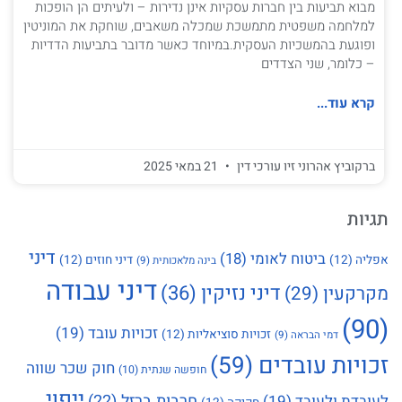
מבוא תביעות בין חברות עסקיות אינן נדירות – ולעיתים הן הופכות
למלחמה משפטית מתמשכת שמכלה משאבים, שוחקת את המוניטין
ופוגעת בהמשכיות העסקית.במיוחד כאשר מדובר בתביעות הדדיות
– כלומר, שני הצדדים
קרא עוד...
ברקוביץ אהרוני זיו עורכי דין
21 במאי 2025
תגיות
דיני
ביטוח לאומי
(18)
אפליה
(12)
דיני חוזים
(12)
בינה מלאכותית
(9)
דיני עבודה
דיני נזיקין
(36)
מקרקעין
(29)
(90)
זכויות עובד
(19)
זכויות סוציאליות
(12)
דמי הבראה
(9)
זכויות עובדים
(59)
חוק שכר שווה
חופשה שנתית
(10)
ייפוי
חרבות ברזל
(22)
לעובדת ולעובד
(19)