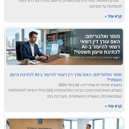
מבחן התוצאה: מתי החלטת מעסיק תיחשב מפלה גם ללא כוונה
להפלות? על פסיקת
קרא עוד »
מוסר ואלגוריתם: האם עורך דין רשאי להיעזר ב-AI לכתיבת טיעון
משפטי?
ברקוביץ אהרוני זיו עורכי דין
26 ביולי 2026
בשנים האחרונות הפכה הבינה המלאכותית (AI) מכלי ניסיוני לטכנולוגיה
שנמצאת בלב העשייה המשפטית. מערכות כמו
קרא עוד »