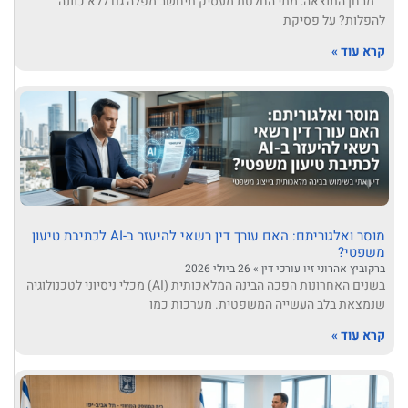
מבחן התוצאה: מתי החלטת מעסיק תיחשב מפלה גם ללא כוונה
להפלות? על פסיקת
קרא עוד »
מוסר ואלגוריתם: האם עורך דין רשאי להיעזר ב-AI לכתיבת טיעון
משפטי?
ברקוביץ אהרוני זיו עורכי דין
26 ביולי 2026
בשנים האחרונות הפכה הבינה המלאכותית (AI) מכלי ניסיוני לטכנולוגיה
שנמצאת בלב העשייה המשפטית. מערכות כמו
קרא עוד »