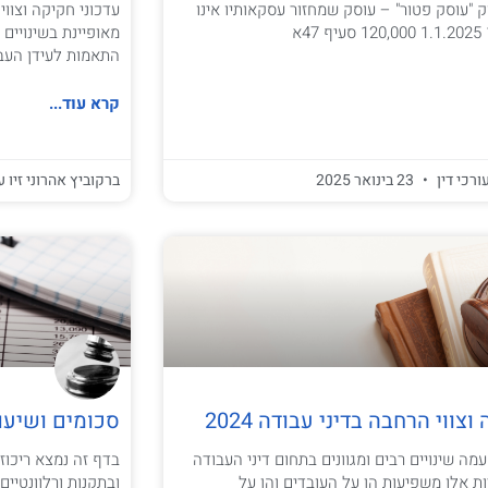
: סעיף 1 לחוק "עוסק פטור" – עוסק שמחזור עסקאותיו אינו
מאופיינת בשינויים 
התאמות לעידן העבו
קרא עוד...
ורכי דין
23 בינואר 2025
ברקוביץ אהרוני זיו ע
צווי הרחבה בדיני עבודה 2024
סכומים ושיעו
מביאה עמה שינויים רבים ומגוונים בתחום דיני העבודה
בדף זה נמצא ריכוז
ת אלו משפיעות הן על העובדים והן על
ובתקנות ורלוונטיי