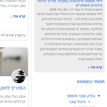
מבוא השפעות השינ
ליווי משפטי וליטיגציה עסקית: מדריך לניהול
סיכונים משפטיים
שוק העבודה בעול
ברקוביץ אהרוני זיו עורכי דין
26 ביולי 2026
ליווי משפטי מקצועי אינו מתחיל עם הגשת תביעה
קרא עוד...
אלא הרבה קודם לכן – בניהול נכון של סיכונים,
בניסוח הסכמים ובהיערכות מוקדמת למצבי
מחלוקת. במאמר זה תמצאו סקירה מקיפה של
שלבי הליטיגציה העסקית, הדרכים להפחתת
ברקוביץ אהרוני זיו ע
חשיפות משפטיות, השימוש בראיות דיגיטליות
ובכלי בינה מלאכותית, הקריטריונים לבחירת
משרד עורכי דין והצעדים שיסייעו לעסקים להגן
על פעילותם ולנהל מחלוקות בצורה מושכלת,
יעילה ואסטרטגית.
קרא עוד »
תחומי התמחות
המדריך לחוק 
בודק שכר מוסמך
אתם בעלי עסק ומק
וקיבלתם שירות מעו
ניהול שכר