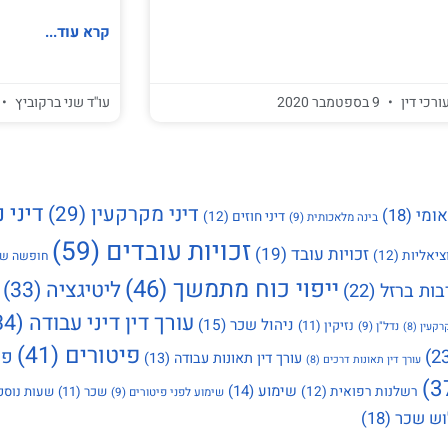
קרא עוד...
ורכי דין
9 בספטמבר 2020
עו''ד שני ברקוביץ
דיני נ
דיני מקרקעין
(29)
אומי
(18)
דיני חוזים
(12)
בינה מלאכותית
(9)
זכויות עובדים
(59)
זכויות עובד
(19)
ציאליות
(12)
חופשה שנ
ייפוי כוח מתמשך
(46)
ליטיגציה
(33)
בות ברזל
(22)
עורך דין דיני עבודה
(34)
ניהול שכר
(15)
נזיקין
(11)
נדל"ן
(9)
רקעין
(8)
פיטורים
(41)
פי
עורך דין תאונות עבודה
(13)
עורך דין תאונות דרכים
(8)
שימוע
(14)
רשלנות רפואית
(12)
שכר
(11)
שעות נוספ
שימוע לפני פיטורים
(9)
ש שכר
(18)