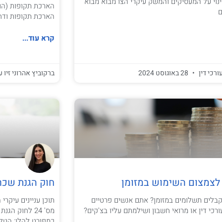
וי על המעסיקים והמשק עיקרי הצו מבוא מבוא
הארכת תקופות (הור
ם
הארכת תקופות ודחי
קרא עוד...
ורכי דין
28 באוגוסט 2024
ברקוביץ אהרוני זיו ע
לצמצום השימוש במזומן
חוק הגנת שכר (תיקון מס
בלים תשלומים במזומן? אתם אנשים פרטיים
רכי דין או מרואי חשבון ושילמתם עליו בצ'קים?
מס' 24 לחוק 
כמפורט להלן: הטל