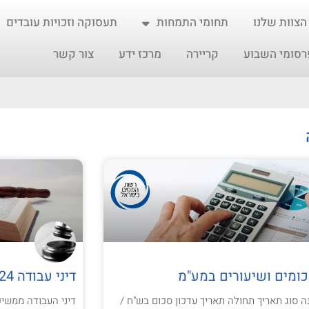
הצוות שלנו
תחומי התמחות
תעסוקה וזכויות עובדים
רסומי השבוע
קריירה
מרכז ידע
צור קשר
כומים ושיעורים במע"מ
דיני עבודה 2024 – שאלות & תשובות
ה סוג תאריך תחולה תאריך עדכון סכום בש"ח /
דיני העבודה ממשי