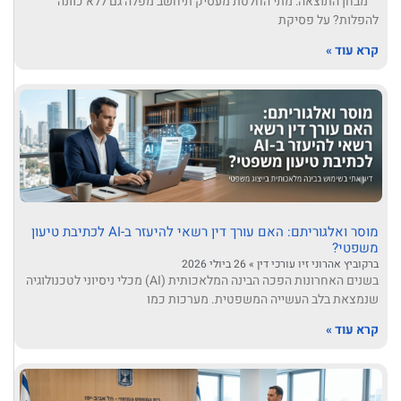
מבחן התוצאה: מתי החלטת מעסיק תיחשב מפלה גם ללא כוונה
להפלות? על פסיקת
קרא עוד »
מוסר ואלגוריתם: האם עורך דין רשאי להיעזר ב-AI לכתיבת טיעון
משפטי?
ברקוביץ אהרוני זיו עורכי דין
26 ביולי 2026
בשנים האחרונות הפכה הבינה המלאכותית (AI) מכלי ניסיוני לטכנולוגיה
שנמצאת בלב העשייה המשפטית. מערכות כמו
קרא עוד »