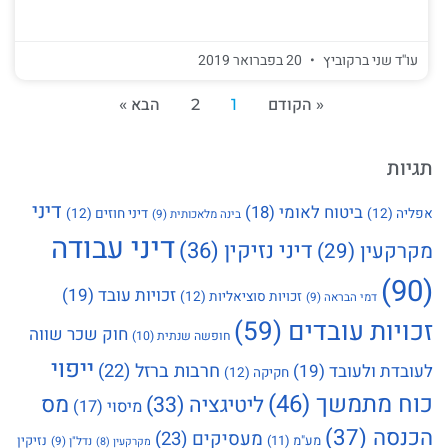
עו''ד שני ברקוביץ
20 בפברואר 2019
« הקודם
1
2
הבא »
תגיות
דיני
ביטוח לאומי
(18)
אפליה
(12)
דיני חוזים
(12)
בינה מלאכותית
(9)
דיני עבודה
דיני נזיקין
(36)
מקרקעין
(29)
(90)
זכויות עובד
(19)
זכויות סוציאליות
(12)
דמי הבראה
(9)
זכויות עובדים
(59)
חוק שכר שווה
חופשה שנתית
(10)
ייפוי
חרבות ברזל
(22)
לעובדת ולעובד
(19)
חקיקה
(12)
כוח מתמשך
(46)
מס
ליטיגציה
(33)
מיסוי
(17)
הכנסה
(37)
מעסיקים
(23)
מע"מ
(11)
נזיקין
נדל"ן
(9)
מקרקעין
(8)