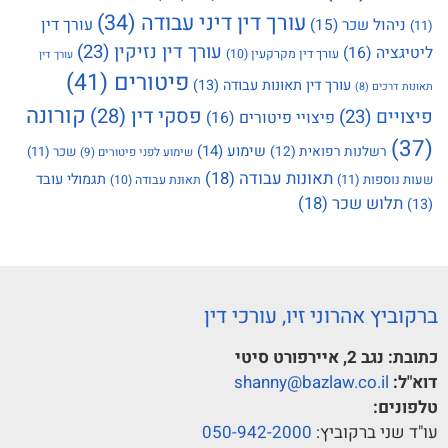
עורך דין דיני עבודה
(34)
עורך דין
ניהול שכר
(15)
(11)
עורך דין נזיקין
(23)
ליטיגציה
(16)
עורך דין מקרקעין
(10)
עורך דין
פיטורים
(41)
עורך דין תאונות עבודה
(13)
תאונות דרכים
(8)
קורונה
פסקי דין
(28)
פיצויים
(23)
פיצויי פיטורים
(16)
(37)
שימוע
(14)
רשלנות רפואית
(12)
שכר
(11)
שימוע לפני פיטורים
(9)
תאונות עבודה
(18)
תגמולי עובד
שעות נוספות
(11)
תאונת עבודה
(10)
תלוש שכר
(18)
(13)
ברקוביץ אהרוני זיו, עורכי דין
כתובת:
נגב 2, איירפורט סיטי
דוא"ל:
shanny@bazlaw.co.il
טלפונים:
עו"ד שני ברקוביץ:
050-942-2000