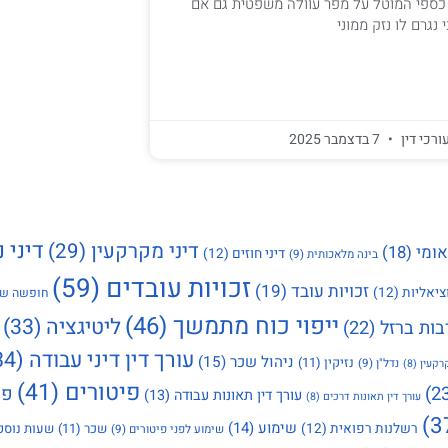
ב כספי המוטל על מפר עוולה משפטית גם אם
נגרם לו נזק ממוני
ורכי דין
7 בדצמבר 2025
דיני נ
דיני מקרקעין
(29)
אומי
(18)
דיני חוזים
(12)
בינה מלאכותית
(9)
זכויות עובדים
(59)
זכויות עובד
(19)
ציאליות
(12)
חופשה שנ
ייפוי כוח מתמשך
(46)
ליטיגציה
(33)
בות ברזל
(22)
עורך דין דיני עבודה
(34)
ניהול שכר
(15)
נזיקין
(11)
נדל"ן
(9)
רקעין
(8)
פיטורים
(41)
פי
עורך דין תאונות עבודה
(13)
עורך דין תאונות דרכים
(8)
שימוע
(14)
רשלנות רפואית
(12)
שכר
(11)
שעות נוספ
שימוע לפני פיטורים
(9)