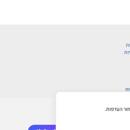
ת
ות
ות
ור העדפות.
web-click
בניית אתרי וורדפרס