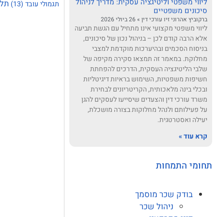
ליווי משפטי וליטיגציה עסקית: מדריך לניהול
תלו
תגמולי עובד
(13)
סיכונים משפטיים
ברקוביץ אהרוני זיו עורכי דין
26 ביולי 2026
ליווי משפטי מקצועי אינו מתחיל עם הגשת תביעה
אלא הרבה קודם לכן – בניהול נכון של סיכונים,
בניסוח הסכמים ובהיערכות מוקדמת למצבי
מחלוקת. במאמר זה תמצאו סקירה מקיפה של
שלבי הליטיגציה העסקית, הדרכים להפחתת
חשיפות משפטיות, השימוש בראיות דיגיטליות
ובכלי בינה מלאכותית, הקריטריונים לבחירת
משרד עורכי דין והצעדים שיסייעו לעסקים להגן
על פעילותם ולנהל מחלוקות בצורה מושכלת,
יעילה ואסטרטגית.
קרא עוד »
תחומי התמחות
בודק שכר מוסמך
ניהול שכר