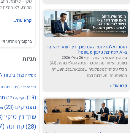
נזק – כלומר, חיו
התובע לא הוכיח כי 
קרא עוד...
ברקוביץ אהרוני זיו ע
מוסר ואלגוריתם: האם עורך דין רשאי להיעזר
ב-AI לכתיבת טיעון משפטי?
תגיות
ברקוביץ אהרוני זיו עורכי דין
26 ביולי 2026
בשנים האחרונות הפכה הבינה המלאכותית (AI)
מכלי ניסיוני לטכנולוגיה שנמצאת בלב העשייה
ביטוח ל
המשפטית. מערכות כמו
אפליה
(12)
קרא עוד »
זכויות סו
דמי הבראה
(9)
חר
(19)
חקיקה
(12)
מעסיקים
(23)
מק
עורך דין נזיקין
(23)
קורונה
(37)
(28)